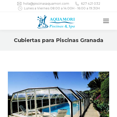
hola@piscinasaquamori.com
627 421 032
Lunes a Viernes 08:00 a 14:00H - 16:00 a 19:30H
Cubiertas para Piscinas Granada
You are here: