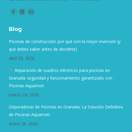
Find us on:
Facebook
Instagram
Mail
page
page
page
Blog
opens
opens
opens
in
in
in
Piscinas de construcción: por qué son la mejor inversión (y
new
new
new
qué debes saber antes de decidirte)
window
window
window
abril 29, 2026
Reparación de cuadros eléctricos para piscinas en
Granada: seguridad y funcionamiento garantizado con
Piscinas Aquamori
marzo 24, 2026
Depuradoras de Piscinas en Granada: La Solución Definitiva
de Piscinas Aquamoti
enero 26, 2026